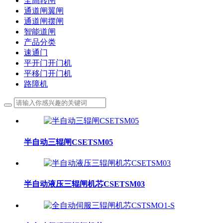
全高转闸
通道闸翼闸
通道闸摆闸
智能道闸
产品分类
速通门
平开门开门机
平移门开门机
路障机
半自动三辊闸CSETSM05
半自动液压三辊闸机芯CSETSM03