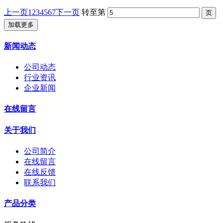
上一页
1
2
3
4
5
6
7
下一页
转至第
加载更多
新闻动态
公司动态
行业资讯
企业新闻
在线留言
关于我们
公司简介
在线留言
在线反馈
联系我们
产品分类