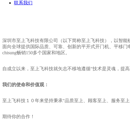
联系我们
深圳市至上飞科技有限公司（以下简称至上飞科技），以智能
面向全球提供国际品质、可靠、创新的平开式开门机、平移门
chisung畅销
150多个国家和地区。
自成立以来，至上飞科技就矢志不移地遵循
“技术是灵魂，提
我们的使命和价值观：
至上飞科技１０年来坚持秉承
“品质至上、顾客至上、服务至
期待你的合作！