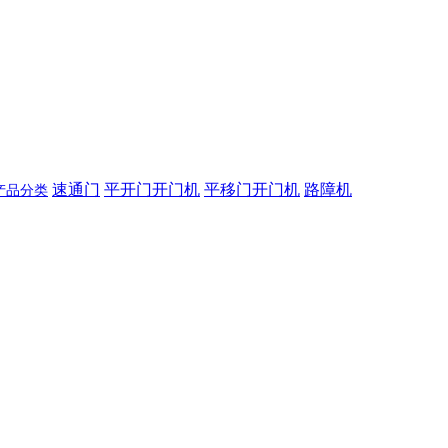
速通门
平开门开门机
平移门开门机
路障机
产品分类