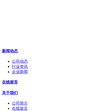
新闻动态
公司动态
行业资讯
企业新闻
在线留言
关于我们
公司简介
在线留言