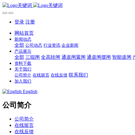
登录
注册
网站首页
新闻动态
全部
公司动态
行业资讯
企业新闻
产品展示
全部
三辊闸
全高转闸
通道闸翼闸
通道闸摆闸
智能道闸
资料下载
关于我们
联系我们
公司简介
在线留言
在线反馈
加入我们
English
公司简介
公司简介
在线留言
在线反馈