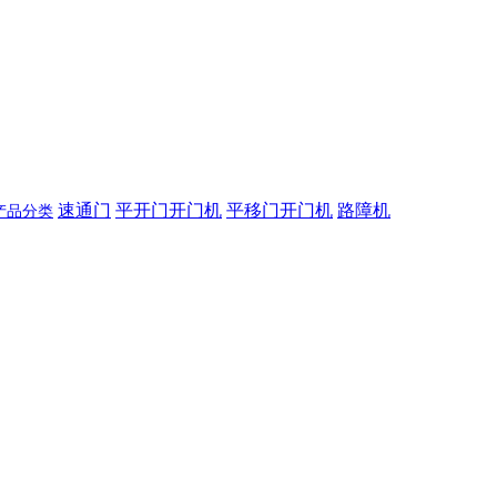
速通门
平开门开门机
平移门开门机
路障机
产品分类