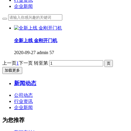
行业资讯
企业新闻
全新上线 金刚开门机
2020-09-27
admin
57
上一页
1
下一页
转至第
加载更多
新闻动态
公司动态
行业资讯
企业新闻
为您推荐