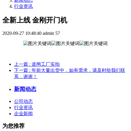
新闻动态
行业资讯
全新上线 金刚开门机
2020-09-27 10:48:40
admin
57
上一篇
: 道闸工厂实拍
下一篇
: 年前大量出货中，如有需求，请及时给我们联
系，谢谢！
新闻动态
公司动态
行业资讯
企业新闻
为您推荐