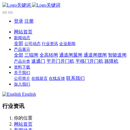
登录
注册
网站首页
新闻动态
全部
公司动态
行业资讯
企业新闻
产品展示
全部
三辊闸
全高转闸
通道闸翼闸
通道闸摆闸
智能道闸
速通门
平开门开门机
平移门开门机
路障机
产品分类
资料下载
关于我们
联系我们
公司简介
在线留言
在线反馈
加入我们
English
行业资讯
你的位置
网站首页