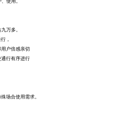
护、使用。
达九万多。
通行，
得用户倍感亲切
使通行有序进行
特殊场合使用需求。
。