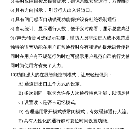
5)
实时故障自检及报警提示，确保系统安全运行，方便维
6)
具有方向指示， 引导行人出入通道口。
7)
具有闸门感应自动锁死功能保护设备杜绝强制通行；
8)
自动统计、显示通行人数，便于实时察看，显示总数高
9)
(
声光/语音可选)提示功能，
谨防人员非法进入或不规范
独特的语音功能在用户正常通行时会有和谐的提示语音使
同时在用户有不规范行为时也可提示用户规范自己的行为
同时为使用方省去了人力。
10)
功能强大的在线智能控制模式，让您轻松做到：
A)
通道进出口工作方式的设定。
B)
多次刷同一张卡允许多人次通行特色功能，以满足
C)
设置读卡是否带记忆模式。
D)
合理选用常开模式或常闭模式，有效缓解通行人流
E)
具有人性化的通行超时复位时间设置功能。