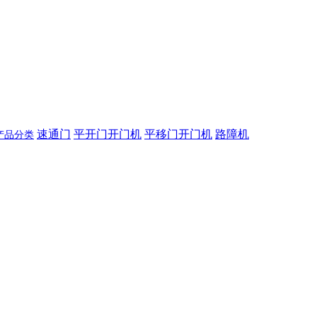
速通门
平开门开门机
平移门开门机
路障机
产品分类