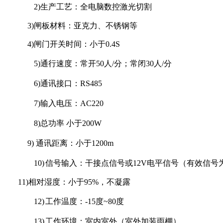
2)
生产工艺：全电脑数控激光切割
3)
闸板材料：亚克力、不锈钢
等
4)
闸门开关时间：小于
0.4S
5)
通行速度：常开
50
人
/
分；常闭
30
人
/
分
6)
通讯接口：
RS485
7)
输入电压：
AC220
8)
总功率 小于200W
9)
通讯距离：小于
1200m
10)
信号输入：干接点信号或
12V
电平信号（有效信号
11)
相对湿度：
小于
95%
，不凝露
12)
工作温度：-15度~80度
13)
工作环境：室内室外（室外加装雨棚）