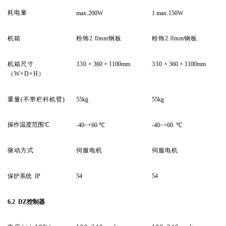
耗电量
max
.
200W
1 max
.
150W
机箱
粉饰
2.0mm钢板
粉饰
2.0mm钢板
机箱尺寸
330
× 360 × 1100mm
330
× 360 × 1100mm
（
W×D×H）
重量
(
不带栏杆机臂
)
55kg
55kg
操作温度范围
℃
-40~+60
℃
-40~+60
℃
驱动方式
伺服电机
伺服电机
保护系统
IP
54
54
6.2 DZ控制器