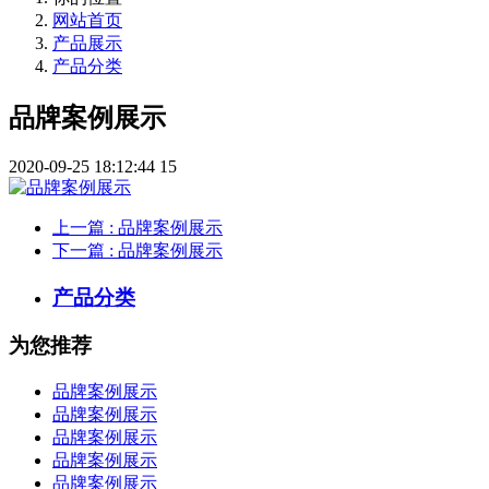
网站首页
产品展示
产品分类
品牌案例展示
2020-09-25 18:12:44
15
上一篇
: 品牌案例展示
下一篇
: 品牌案例展示
产品分类
为您推荐
品牌案例展示
品牌案例展示
品牌案例展示
品牌案例展示
品牌案例展示