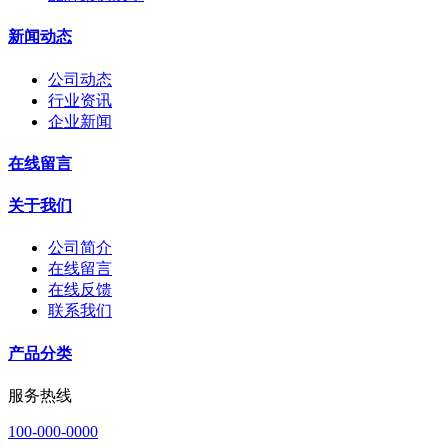
新闻动态
公司动态
行业资讯
企业新闻
在线留言
关于我们
公司简介
在线留言
在线反馈
联系我们
产品分类
服务热线
100-000-0000